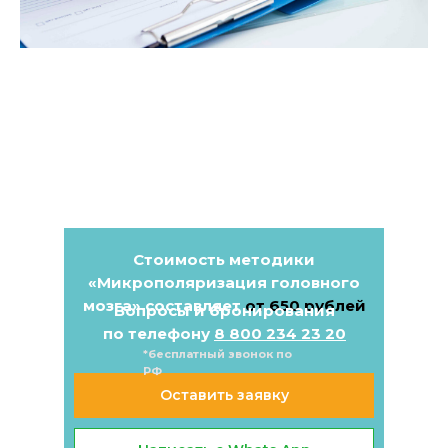
Стоимость методики
«
Микрополяризация головного
мозга
» составляет
от 650 рублей
Вопросы и бронирования
по телефону
8 800 234 23 20
*бесплатный звонок по
РФ
Оставить заявку