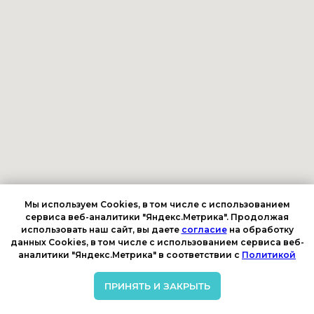
Бесплатный звонок по России
8 800 234 23 20
Написать в Телеграм
Написать в MAX
Отдел бронирования и размещения:
zolotoiberegpost@mail.ru
Мы используем Cookies, в том числе с использованием
Приемная:
priemzb@yandex.ru
сервиса веб-аналитики "Яндекс.Метрика". Продолжая
использовать наш сайт, вы даете
согласие
на обработку
О санатории
Лечение
данных Cookies, в том числе с использованием сервиса веб-
Отзывы
Платные программы
аналитики "Яндекс.Метрика" в соответствии с
Политикой
Галерея
Базовые программы
Видео отзывы
Цена на мед услуги
Бассейн
Список врачей
ПРИНЯТЬ И ЗАКРЫТЬ
Интересное рядом
Лечебно-диагностические
методы
Конференц-
зал